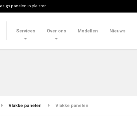
esign panelen in pleister
Services
Over ons
Modellen
Nieuws
Vlakke panelen
Vlakke panelen